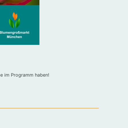
ie
im
Programm
haben
!