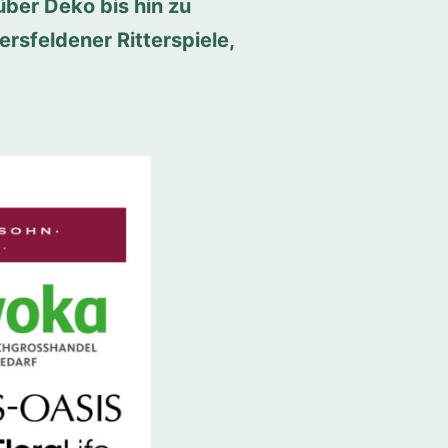
über Deko bis hin zu
rsfeldener Ritterspiele,